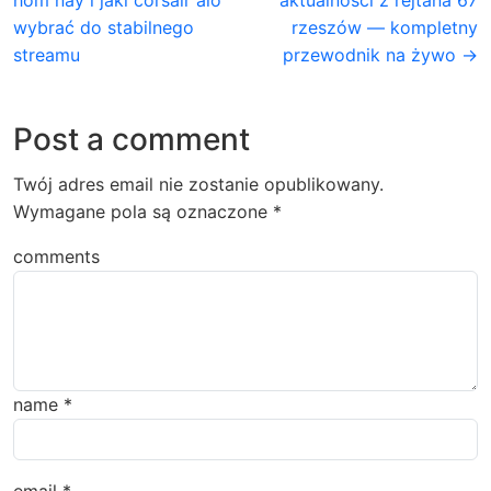
hôm nay i jaki corsair aio
aktualności z rejtana 67
wybrać do stabilnego
rzeszów — kompletny
streamu
przewodnik na żywo →
Post a comment
Twój adres email nie zostanie opublikowany.
Wymagane pola są oznaczone
*
comments
name
*