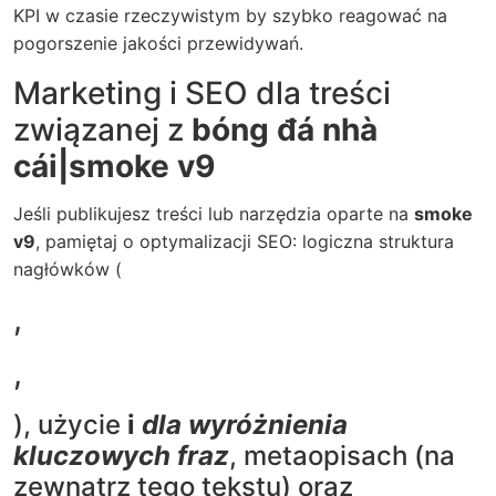
KPI w czasie rzeczywistym by szybko reagować na
pogorszenie jakości przewidywań.
Marketing i SEO dla treści
związanej z
bóng đá nhà
cái|smoke v9
Jeśli publikujesz treści lub narzędzia oparte na
smoke
v9
, pamiętaj o optymalizacji SEO: logiczna struktura
nagłówków (
,
,
), użycie
i
dla wyróżnienia
kluczowych fraz
, metaopisach (na
zewnątrz tego tekstu) oraz