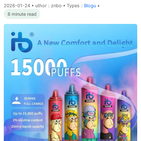
2026-01-24
•
uthor：znbo • Types：
Blogu
•
8 minute read