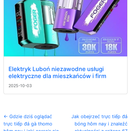
Elektryk Luboń niezawodne usługi
elektryczne dla mieszkańców i firm
2025-10-03
← Gdzie dziś oglądać
Jak obejrzeć trực tiếp đá
trực tiếp đá gà thomo
bóng hôm nay i znaleźć