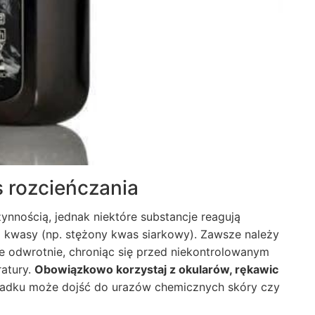
 rozcieńczania
nnością, jednak niektóre substancje reagują
 kwasy (np. stężony kwas siarkowy). Zawsze należy
ie odwrotnie, chroniąc się przed niekontrolowanym
atury.
Obowiązkowo korzystaj z okularów, rękawic
dku może dojść do urazów chemicznych skóry czy