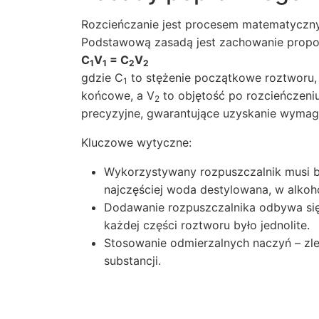
Rozcieńczanie jest procesem matematyczny
Podstawową zasadą jest zachowanie proporc
C
V
= C
V
1
1
2
2
gdzie C
to stężenie początkowe roztworu,
1
końcowe, a V
to objętość po rozcieńczeni
2
precyzyjne, gwarantujące uzyskanie wymag
Kluczowe wytyczne:
Wykorzystywany rozpuszczalnik musi b
najczęściej woda destylowana, w alkoho
Dodawanie rozpuszczalnika odbywa się 
każdej części roztworu było jednolite.
Stosowanie odmierzalnych naczyń – zl
substancji.