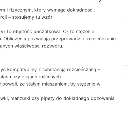
m i fizycznym, który wymaga dokładności.
ji – stosujemy tu wzór:
 V
to objętość początkowa, C
to stężenie
1
2
u. Obliczenia pozwalają przeprowadzić rozcieńczanie
anych właściwości roztworu.
yć kompatybilny z substancją rozcieńczaną –
lach czy olejach roślinnych.
powoli, ze stałym mieszaniem, by stężenie w
ewki, menzurki czy pipety do dokładnego dozowania