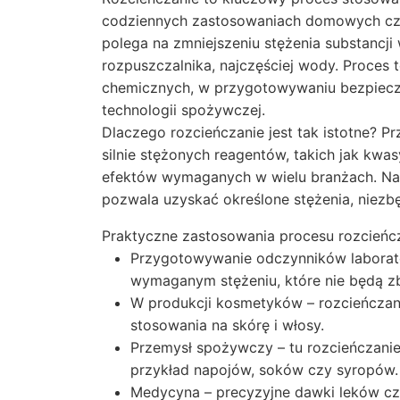
codziennych zastosowaniach domowych czy
polega na zmniejszeniu stężenia substancj
rozpuszczalnika, najczęściej wody. Proces t
chemicznych, w przygotowywaniu bezpiec
technologii spożywczej.
Dlaczego rozcieńczanie jest tak istotne? P
silnie stężonych reagentów, takich jak kwa
efektów wymaganych w wielu branżach. Na p
pozwala uzyskać określone stężenia, niezb
Praktyczne zastosowania procesu rozcieńcz
Przygotowywanie odczynników laborato
wymaganym stężeniu, które nie będą zby
W produkcji kosmetyków – rozcieńczan
stosowania na skórę i włosy.
Przemysł spożywczy – tu rozcieńczani
przykład napojów, soków czy syropów.
Medycyna – precyzyjne dawki leków czę