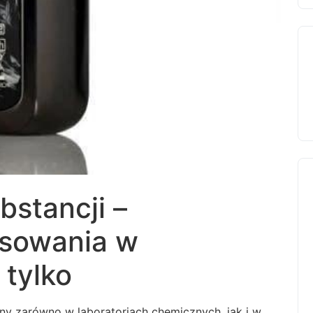
bstancji –
osowania w
 tylko
y zarówno w laboratoriach chemicznych, jak i w