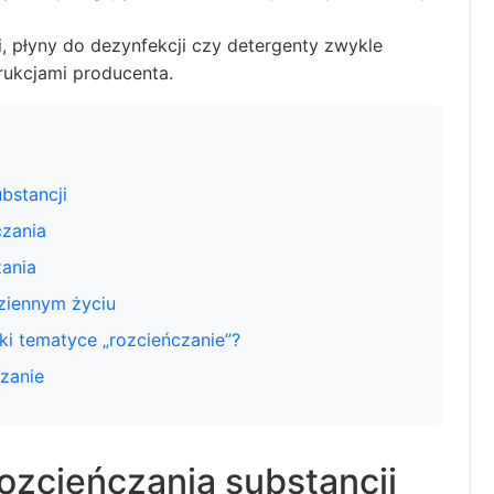
, płyny do dezynfekcji czy detergenty zwykle
rukcjami producenta.
bstancji
zania
zania
ziennym życiu
i tematyce „rozcieńczanie”?
czanie
zcieńczania substancji