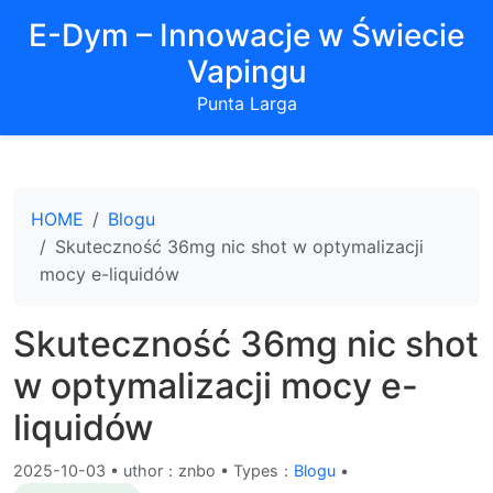
E-Dym – Innowacje w Świecie
Vapingu
Punta Larga
HOME
Blogu
Skuteczność 36mg nic shot w optymalizacji
mocy e-liquidów
Skuteczność 36mg nic shot
w optymalizacji mocy e-
liquidów
2025-10-03
•
uthor：znbo • Types：
Blogu
•