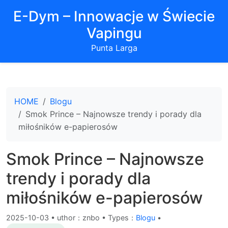
E-Dym – Innowacje w Świecie
Vapingu
Punta Larga
HOME
Blogu
Smok Prince – Najnowsze trendy i porady dla
miłośników e-papierosów
Smok Prince – Najnowsze
trendy i porady dla
miłośników e-papierosów
2025-10-03
•
uthor：znbo • Types：
Blogu
•