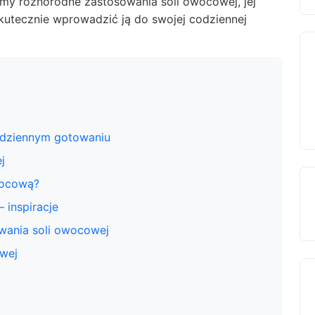
amy różnorodne zastosowania soli owocowej, jej
skutecznie wprowadzić ją do swojej codziennej
odziennym gotowaniu
j
wocową?
 inspiracje
ania soli owocowej
owej