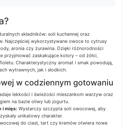
a?
uralnych składników: soli kuchennej oraz
. Najczęściej wykorzystywane owoce to cytrusy
agody, aronia czy żurawina. Dzięki różnorodności
przyjmować zaskakujące kolory – od żółci,
fioletu. Charakterystyczny aromat i smak powodują,
ch wytrawnych, jak i słodkich.
owej w codziennym gotowaniu
daje lekkości i świeżości mieszankom warzyw oraz
iem na bazie oliwy lub jogurtu.
 i mięs:
Wystarczy szczypta soli owocowej, aby
 zyskały unikatowy charakter.
wocowej do ciast, tart czy kremów otwiera nowe