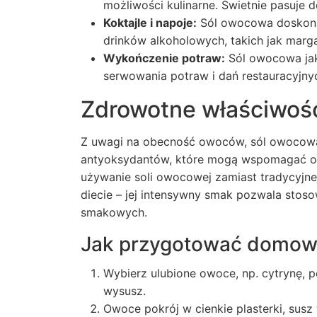
możliwości kulinarne. Świetnie pasuj
Koktajle i napoje:
Sól owocowa doskonal
drinków alkoholowych, takich jak marga
Wykończenie potraw:
Sól owocowa jak
serwowania potraw i dań restauracyjny
Zdrowotne właściwośc
Z uwagi na obecność owoców, sól owocowa
antyoksydantów, które mogą wspomagać o
używanie soli owocowej zamiast tradycyjnej
diecie – jej intensywny smak pozwala stoso
smakowych.
Jak przygotować domow
Wybierz ulubione owoce, np. cytrynę, p
wysusz.
Owoce pokrój w cienkie plasterki, susz