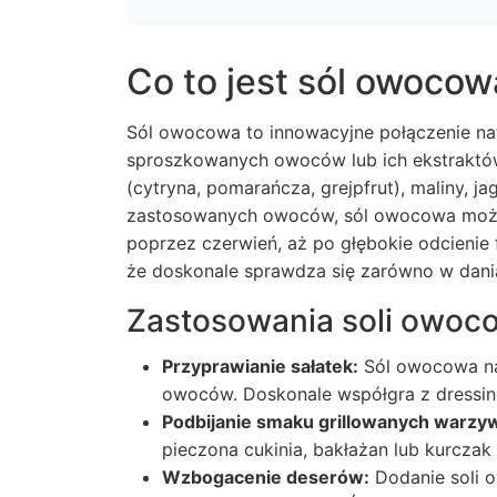
Co to jest sól owocow
Sól owocowa to innowacyjne połączenie nat
sproszkowanych owoców lub ich ekstraktów
(cytryna, pomarańcza, grejpfrut), maliny, j
zastosowanych owoców, sól owocowa może 
poprzez czerwień, aż po głębokie odcienie 
że doskonale sprawdza się zarówno w dania
Zastosowania soli owoc
Przyprawianie sałatek:
Sól owocowa na
owoców. Doskonale współgra z dressing
Podbijanie smaku grillowanych warzyw
pieczona cukinia, bakłażan lub kurczak
Wzbogacenie deserów:
Dodanie soli o