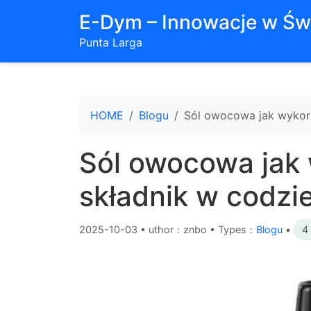
E-Dym – Innowacje w Św
Punta Larga
HOME
Blogu
Sól owocowa jak wykorz
Sól owocowa jak 
składnik w codzi
2025-10-03
•
uthor：znbo • Types：
Blogu
•
4