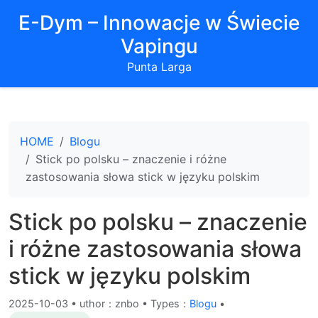
E-Dym – Innowacje w Świecie
Vapingu
Punta Larga
HOME
Blogu
Stick po polsku – znaczenie i różne
zastosowania słowa stick w języku polskim
Stick po polsku – znaczenie
i różne zastosowania słowa
stick w języku polskim
2025-10-03
•
uthor：znbo • Types：
Blogu
•