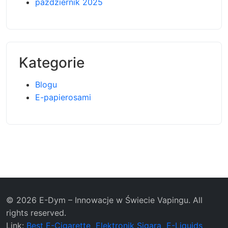
październik 2025
Kategorie
Blogu
E-papierosami
© 2026 E-Dym – Innowacje w Świecie Vapingu. All
rights reserved.
Link:
Best E-Cigarette
Elektronik Sigara
E-Liquids