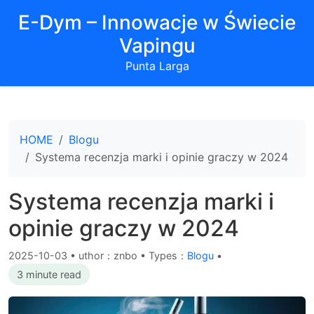
E-Dym – Innowacje w Świecie
Vapingu
Punta Larga
HOME
Blogu
Systema recenzja marki i opinie graczy w 2024
Systema recenzja marki i
opinie graczy w 2024
2025-10-03
•
uthor：znbo • Types：
Blogu
•
3 minute read