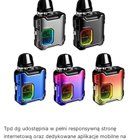
Tpd dg udostępnia w pełni responsywną stronę
internetową oraz dedykowane aplikacje mobilne na