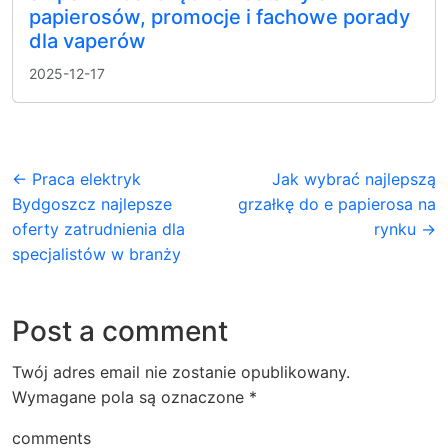
papierosów, promocje i fachowe porady
dla vaperów
2025-12-17
← Praca elektryk
Jak wybrać najlepszą
Bydgoszcz najlepsze
grzałkę do e papierosa na
oferty zatrudnienia dla
rynku →
specjalistów w branży
Post a comment
Twój adres email nie zostanie opublikowany.
Wymagane pola są oznaczone
*
comments