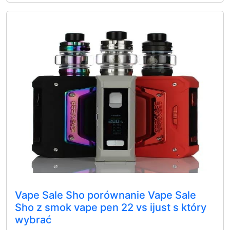
Vape Sale Sho porównanie Vape Sale
Sho z smok vape pen 22 vs ijust s który
wybrać