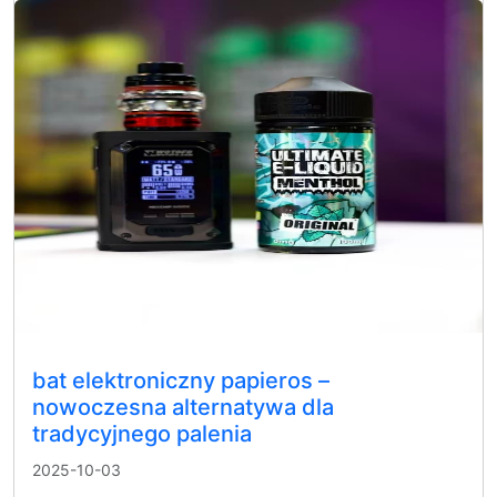
bat elektroniczny papieros –
nowoczesna alternatywa dla
tradycyjnego palenia
2025-10-03