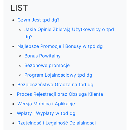
LIST
Czym Jest tpd dg?
Jakie Opinie Zbierają Użytkownicy o tpd
dg?
Najlepsze Promocje i Bonusy w tpd dg
Bonus Powitalny
Sezonowe promocje
Program Lojalnościowy tpd dg
Bezpieczeństwo Gracza na tpd dg
Proces Rejestracji oraz Obsługa Klienta
Wersja Mobilna i Aplikacje
Wpłaty i Wypłaty w tpd dg
Rzetelność i Legalność Działalności