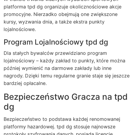
platforma tpd dg organizuje okolicznościowe akcje
promocyjne. Nierzadko obejmują one zwiększone
kursy, wyzwania dnia, a także ekstra punkty
lojalnościowe.
Program Lojalnościowy tpd dg
Dla stałych bywalców przewidziano program
lojalnościowy – każdy zakład to punkty, które można
później wymienić na darmowe zakłady lub inne
nagrody. Dzięki temu regularne granie staje się jeszcze
bardziej opłacalne.
Bezpieczeństwo Gracza na tpd
dg
Bezpieczeństwo to podstawa każdej renomowanej
platformy hazardowej. tpd dg stosuje najnowsze
protokoły szyfrowania danych, posiada licencję