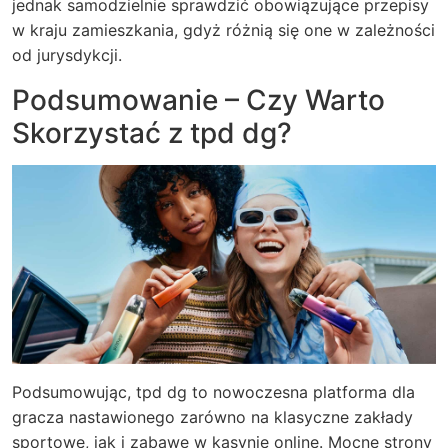
jednak samodzielnie sprawdzić obowiązujące przepisy
w kraju zamieszkania, gdyż różnią się one w zależności
od jurysdykcji.
Podsumowanie – Czy Warto
Skorzystać z tpd dg?
Podsumowując, tpd dg to nowoczesna platforma dla
gracza nastawionego zarówno na klasyczne zakłady
sportowe, jak i zabawę w kasynie online. Mocne strony