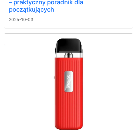
– praktyczny poradnik dla
początkujących
2025-10-03