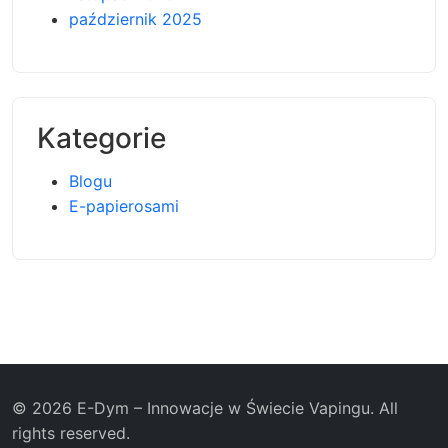
październik 2025
Kategorie
Blogu
E-papierosami
© 2026 E-Dym – Innowacje w Świecie Vapingu. All
rights reserved.