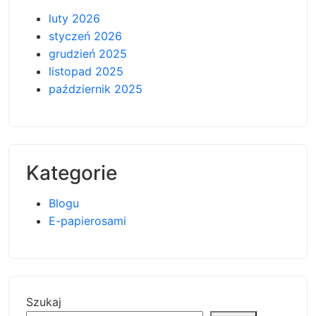
luty 2026
styczeń 2026
grudzień 2025
listopad 2025
październik 2025
Kategorie
Blogu
E-papierosami
Szukaj