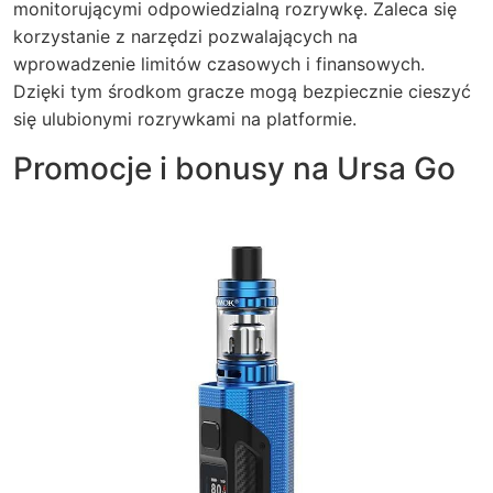
monitorującymi odpowiedzialną rozrywkę. Zaleca się
korzystanie z narzędzi pozwalających na
wprowadzenie limitów czasowych i finansowych.
Dzięki tym środkom gracze mogą bezpiecznie cieszyć
się ulubionymi rozrywkami na platformie.
Promocje i bonusy na Ursa Go