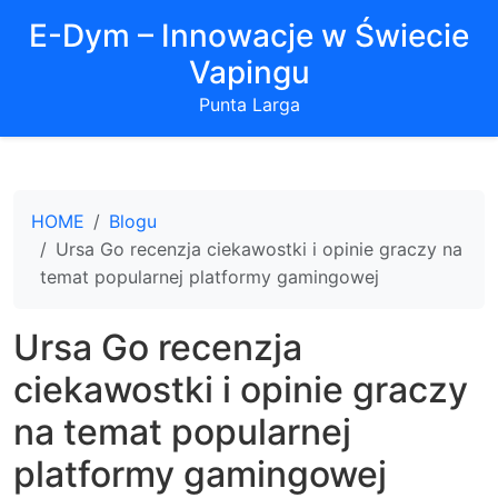
E-Dym – Innowacje w Świecie
Vapingu
Punta Larga
HOME
Blogu
Ursa Go recenzja ciekawostki i opinie graczy na
temat popularnej platformy gamingowej
Ursa Go recenzja
ciekawostki i opinie graczy
na temat popularnej
platformy gamingowej