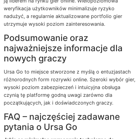
ją liderem na rynku gier online. Wielopoziomowa
weryfikacja użytkowników minimalizuje ryzyko
nadużyć, a regularnie aktualizowane portfolio gier
utrzymuje wysoki poziom zainteresowania.
Podsumowanie oraz
najważniejsze informacje dla
nowych graczy
Ursa Go to miejsce stworzone z myślą o entuzjastach
różnorodnych form rozrywki online. Szeroki wybór gier,
wysoki poziom zabezpieczeń i intuicyjna obsługa
czynią tę platformę godną uwagi zarówno dla
początkujących, jak i doświadczonych graczy.
FAQ – najczęściej zadawane
pytania o Ursa Go