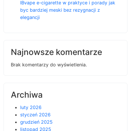
IBvape e-cigarette w praktyce i porady jak
byc bardziej meski bez rezygnacji z
elegancji
Najnowsze komentarze
Brak komentarzy do wyświetlenia.
Archiwa
luty 2026
styczeń 2026
grudzień 2025
listopad 2025