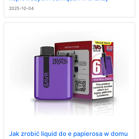
2025-10-04
Jak zrobić liquid do e papierosa w domu