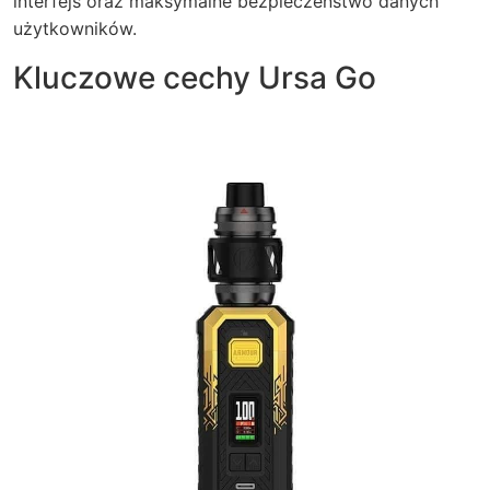
interfejs oraz maksymalne bezpieczeństwo danych
użytkowników.
Kluczowe cechy Ursa Go