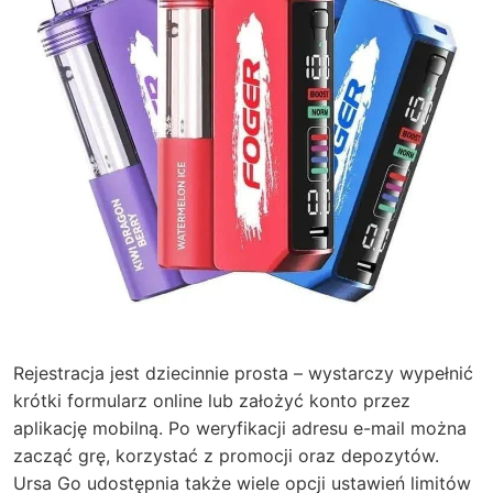
Rejestracja jest dziecinnie prosta – wystarczy wypełnić
krótki formularz online lub założyć konto przez
aplikację mobilną. Po weryfikacji adresu e-mail można
zacząć grę, korzystać z promocji oraz depozytów.
Ursa Go udostępnia także wiele opcji ustawień limitów