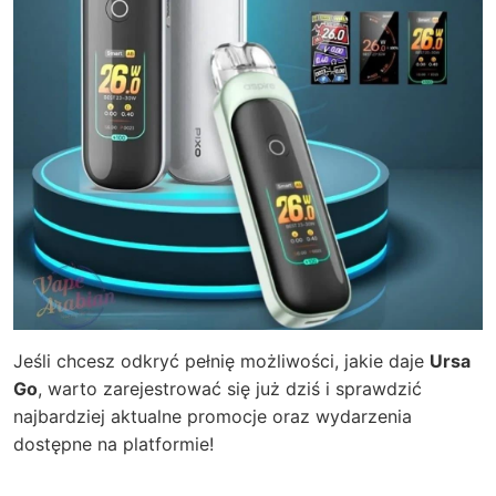
Jeśli chcesz odkryć pełnię możliwości, jakie daje
Ursa
Go
, warto zarejestrować się już dziś i sprawdzić
najbardziej aktualne promocje oraz wydarzenia
dostępne na platformie!