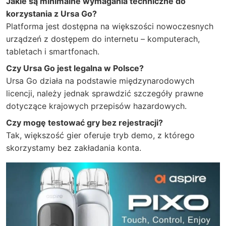
Jakie są minimalne wymagania techniczne do
korzystania z Ursa Go?
Platforma jest dostępna na większości nowoczesnych
urządzeń z dostępem do internetu – komputerach,
tabletach i smartfonach.
Czy Ursa Go jest legalna w Polsce?
Ursa Go działa na podstawie międzynarodowych
licencji, należy jednak sprawdzić szczegóły prawne
dotyczące krajowych przepisów hazardowych.
Czy mogę testować gry bez rejestracji?
Tak, większość gier oferuje tryb demo, z którego
skorzystamy bez zakładania konta.