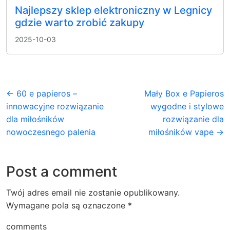
Najlepszy sklep elektroniczny w Legnicy
gdzie warto zrobić zakupy
2025-10-03
← 60 e papieros –
Mały Box e Papieros
innowacyjne rozwiązanie
wygodne i stylowe
dla miłośników
rozwiązanie dla
nowoczesnego palenia
miłośników vape →
Post a comment
Twój adres email nie zostanie opublikowany.
Wymagane pola są oznaczone
*
comments