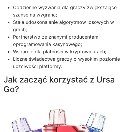
Codzienne wyzwania dla graczy zwiększające
szanse na wygraną;
Stałe udoskonalanie algorytmów losowych w
grach;
Partnerstwo ze znanymi producentami
oprogramowania kasynowego;
Wsparcie dla płatności w kryptowalutach;
Liczne świadectwa graczy o wysokim poziomie
uczciwości platformy.
Jak zacząć korzystać z Ursa
Go?