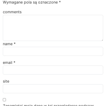
Wymagane pola są oznaczone
*
comments
name
*
email
*
site
Zapamiętaj moje dane w tej przeglądarce podczas