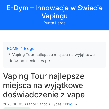
E-Dym – Innowacje w Świecie
Vapingu
Punta Larga
HOME
Blogu
Vaping Tour najlepsze miejsca na wyjątkowe
doświadczenie z vape
Vaping Tour najlepsze
miejsca na wyjątkowe
doświadczenie z vape
2025-10-03
•
uthor：znbo • Types：
Blogu
•