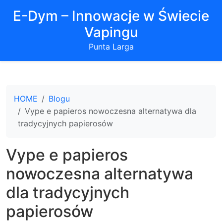
E-Dym – Innowacje w Świecie
Vapingu
Punta Larga
HOME
Blogu
Vype e papieros nowoczesna alternatywa dla
tradycyjnych papierosów
Vype e papieros
nowoczesna alternatywa
dla tradycyjnych
papierosów