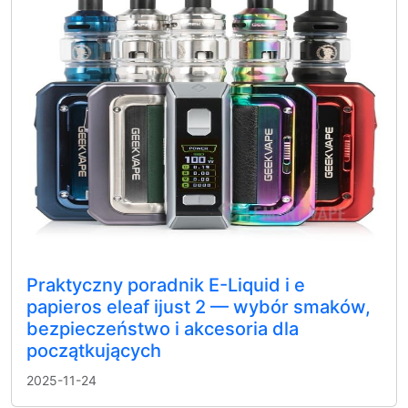
Praktyczny poradnik E-Liquid i e
papieros eleaf ijust 2 — wybór smaków,
bezpieczeństwo i akcesoria dla
początkujących
2025-11-24