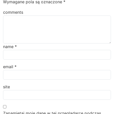
Wymagane pola są oznaczone
*
comments
name
*
email
*
site
Zapamiętaj moje dane w tej przeglądarce podczas