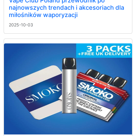
Vape Club Poland przewodnik po
najnowszych trendach i akcesoriach dla
miłośników waporyzacji
2025-10-03