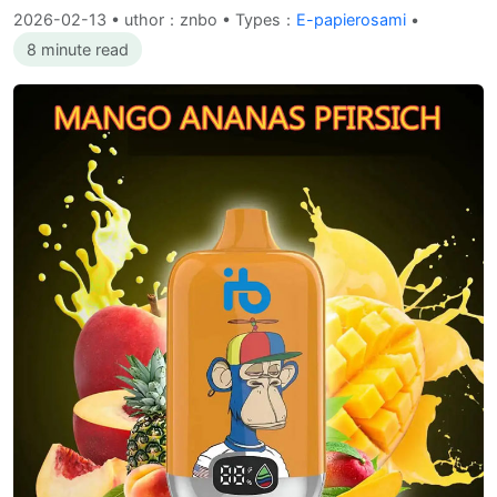
2026-02-13
•
uthor：znbo • Types：
E-papierosami
•
8 minute read