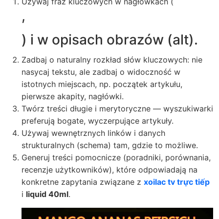
Używaj fraz kluczowych w nagłówkach (
,
) i w opisach obrazów (alt).
Zadbaj o naturalny rozkład słów kluczowych: nie
nasycaj tekstu, ale zadbaj o widoczność w
istotnych miejscach, np. początek artykułu,
pierwsze akapity, nagłówki.
Twórz treści długie i merytoryczne — wyszukiwarki
preferują bogate, wyczerpujące artykuły.
Używaj wewnętrznych linków i danych
strukturalnych (schema) tam, gdzie to możliwe.
Generuj treści pomocnicze (poradniki, porównania,
recenzje użytkowników), które odpowiadają na
konkretne zapytania związane z
xoilac tv trực tiếp
i
liquid 40ml
.