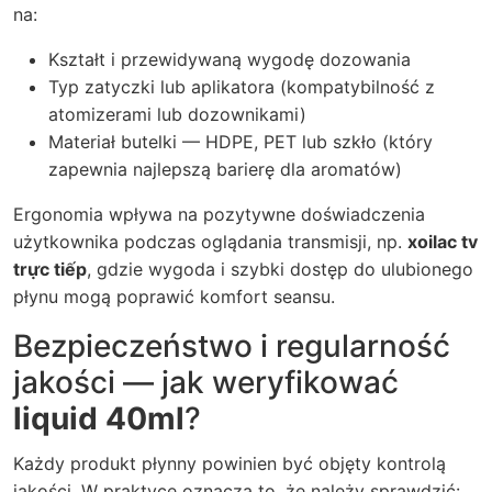
na:
Kształt i przewidywaną wygodę dozowania
Typ zatyczki lub aplikatora (kompatybilność z
atomizerami lub dozownikami)
Materiał butelki — HDPE, PET lub szkło (który
zapewnia najlepszą barierę dla aromatów)
Ergonomia wpływa na pozytywne doświadczenia
użytkownika podczas oglądania transmisji, np.
xoilac tv
trực tiếp
, gdzie wygoda i szybki dostęp do ulubionego
płynu mogą poprawić komfort seansu.
Bezpieczeństwo i regularność
jakości — jak weryfikować
liquid 40ml
?
Każdy produkt płynny powinien być objęty kontrolą
jakości. W praktyce oznacza to, że należy sprawdzić: