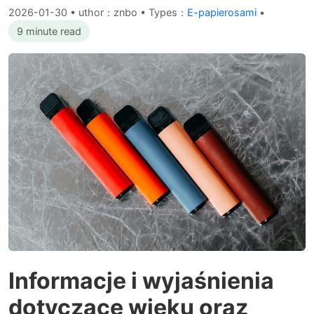
2026-01-30
•
uthor：znbo • Types：
E-papierosami
•
9 minute read
Informacje i wyjaśnienia
dotyczące wieku oraz