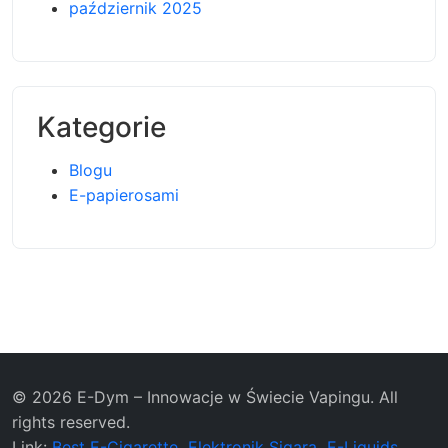
październik 2025
Kategorie
Blogu
E-papierosami
© 2026 E-Dym – Innowacje w Świecie Vapingu. All
rights reserved.
Link:
Best E-Cigarette
Elektronik Sigara
E-Liquids