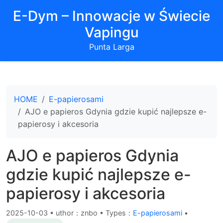
E-Dym – Innowacje w Świecie
Vapingu
Punta Larga
HOME
E-papierosami
AJO e papieros Gdynia gdzie kupić najlepsze e-
papierosy i akcesoria
AJO e papieros Gdynia
gdzie kupić najlepsze e-
papierosy i akcesoria
2025-10-03
•
uthor：znbo • Types：
E-papierosami
•