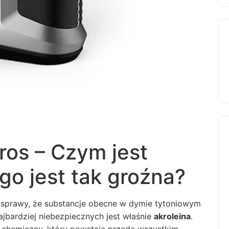
ros – Czym jest
ego jest tak groźna?
ie sprawy, że substancje obecne w dymie tytoniowym
ajbardziej niebezpiecznych jest właśnie
akroleina
.