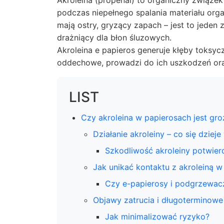
Akroleina (propenal) to organiczny związe
podczas niepełnego spalania materiału organ
mają ostry, gryzący zapach – jest to jeden
drażniący dla błon śluzowych.
Akroleina e papieros generuje kłęby toksyc
oddechowe, prowadzi do ich uszkodzeń ora
LIST
Czy akroleina w papierosach jest gro
Działanie akroleiny – co się dziej
Szkodliwość akroleiny potwie
Jak unikać kontaktu z akroleiną w
Czy e-papierosy i podgrzewacze
Objawy zatrucia i długoterminowe 
Jak minimalizować ryzyko?