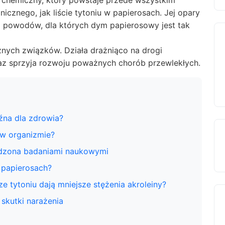
k chemiczny, który powstaje przede wszystkim
icznego, jak liście tytoniu w papierosach. Jej opary
 z powodów, dla których dym papierosowy jest tak
znych związków. Działa drażniąco na drogi
z sprzyja rozwoju poważnych chorób przewlekłych.
źna dla zdrowia?
e w organizmie?
rdzona badaniami naukowymi
 papierosach?
 tytoniu dają mniejsze stężenia akroleiny?
skutki narażenia