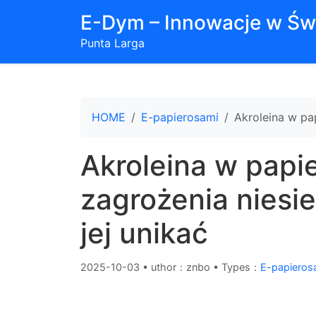
E-Dym – Innowacje w Św
Punta Larga
HOME
E-papierosami
Akroleina w pap
Akroleina w papi
zagrożenia niesie 
jej unikać
2025-10-03
•
uthor：znbo • Types：
E-papieros