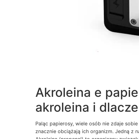
Akroleina e papie
akroleina i dlacz
Paląc papierosy, wiele osób nie zdaje sob
znacznie obciążają ich organizm. Jedną z n