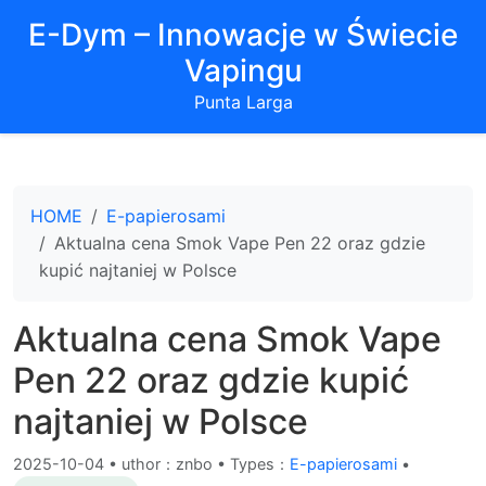
E-Dym – Innowacje w Świecie
Vapingu
Punta Larga
HOME
E-papierosami
Aktualna cena Smok Vape Pen 22 oraz gdzie
kupić najtaniej w Polsce
Aktualna cena Smok Vape
Pen 22 oraz gdzie kupić
najtaniej w Polsce
2025-10-04
•
uthor：znbo • Types：
E-papierosami
•