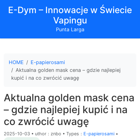
E-Dym – Innowacje w Świecie
Vapingu
Punta Larga
HOME
E-papierosami
Aktualna golden mask cena – gdzie najlepiej
kupić i na co zwrócić uwagę
Aktualna golden mask cena
– gdzie najlepiej kupić i na
co zwrócić uwagę
2025-10-03
•
uthor：znbo • Types：
E-papierosami
•