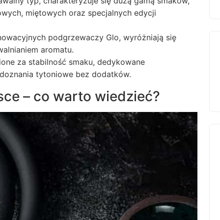
awalny typ, charakteryzuje się dużą gamą smaków,
wych, miętowych oraz specjalnych edycji
nowacyjnych podgrzewaczy Glo, wyróżniają się
walnianiem aromatu.
nione za stabilność smaku, dedykowane
doznania tytoniowe bez dodatków.
ce – co warto wiedzieć?