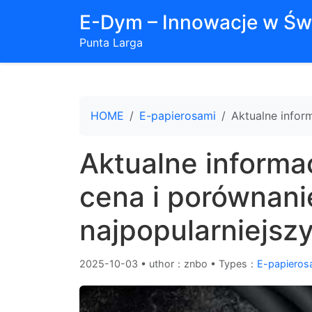
E-Dym – Innowacje w Św
Punta Larga
HOME
E-papierosami
Aktualne infor
Aktualne informa
cena i porównani
najpopularniejsz
2025-10-03
•
uthor：znbo • Types：
E-papieros