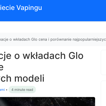
iecie Vapingu
macje o wkładach Glo cena i porównanie najpopularniejszy
cje o wkładach Glo
e
ych modeli
ami
•
4 minute read