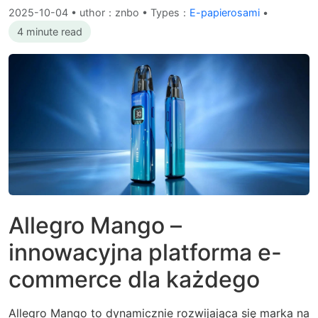
2025-10-04
•
uthor：znbo • Types：
E-papierosami
•
4 minute read
Allegro Mango –
innowacyjna platforma e-
commerce dla każdego
Allegro Mango to dynamicznie rozwijająca się marka na