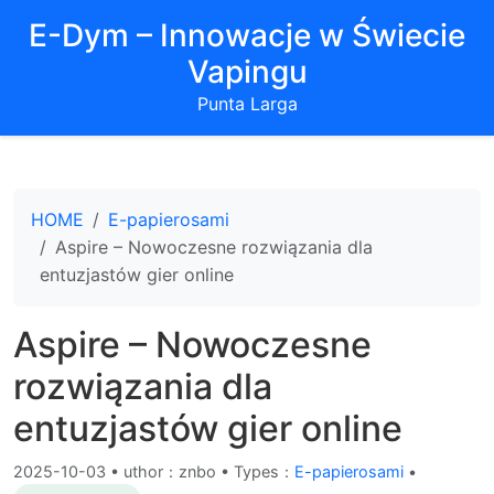
E-Dym – Innowacje w Świecie
Vapingu
Punta Larga
HOME
E-papierosami
Aspire – Nowoczesne rozwiązania dla
entuzjastów gier online
Aspire – Nowoczesne
rozwiązania dla
entuzjastów gier online
2025-10-03
•
uthor：znbo • Types：
E-papierosami
•