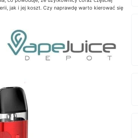
a, co powoduje, że użytkownicy coraz częściej
i, jak i jej koszt. Czy naprawdę warto kierować się