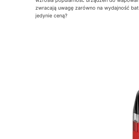
wzrosła popularność urządzeń do wapowani
zwracają uwagę zarówno na wydajność bateri
jedynie ceną?