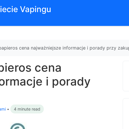
iecie Vapingu
 papieros cena najważniejsze informacje i porady przy zaku
pieros cena
formacje i porady
ami
•
4 minute read