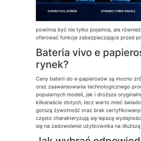
powinna być nie tylko pojemna, ale równie
oferować funkcje zabezpieczające przed p
Bateria vivo e papiero
rynek?
Ceny baterii do e-papierosów są mocno zró
oraz zaawansowania technologicznego prod
popularnych modeli, jak i droższe oryginal
kilkanaście złotych, lecz warto mieć świa
gorszą żywotność oraz brak certyfikowanyc
często charakteryzują się lepszą wydajnośc
się na zadowolenie użytkownika na dłuższą
Jak wybrać odpowiedni