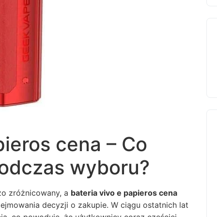
pieros cena – Co
podczas wyboru?
zo zróżnicowany, a
bateria vivo e papieros cena
jmowania decyzji o zakupie. W ciągu ostatnich lat