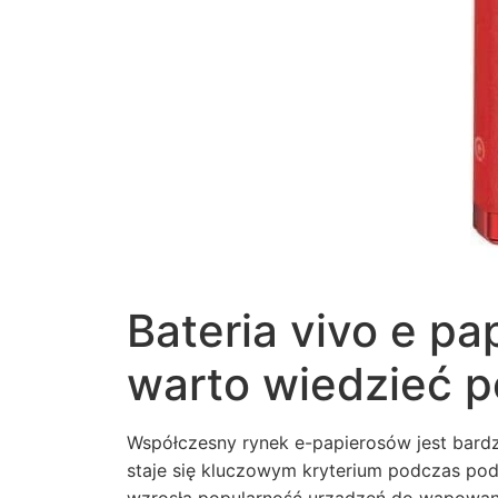
Bateria vivo e pa
warto wiedzieć 
Współczesny rynek e-papierosów jest bard
staje się kluczowym kryterium podczas pode