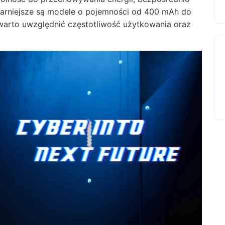
larniejsze są modele o pojemności od 400 mAh do
warto uwzględnić częstotliwość użytkowania oraz