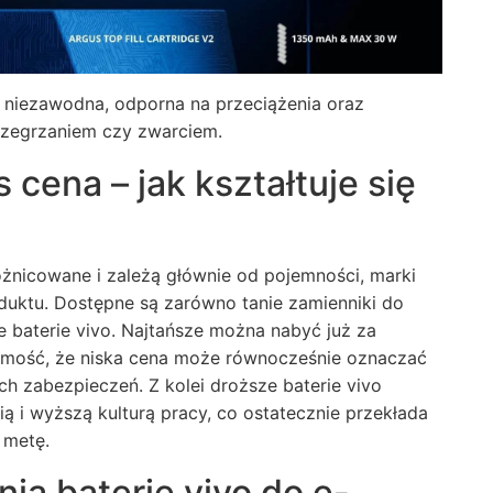
ż niezawodna, odporna na przeciążenia oraz
rzegrzaniem czy zwarciem.
s cena – jak kształtuje się
żnicowane i zależą głównie od pojemności, marki
uktu. Dostępne są zarówno tanie zamienniki do
ne baterie vivo. Najtańsze można nabyć już za
domość, że niska cena może równocześnie oznaczać
h zabezpieczeń. Z kolei droższe baterie vivo
ią i wyższą kulturą pracy, co ostatecznie przekłada
 metę.
ą baterię vivo do e-