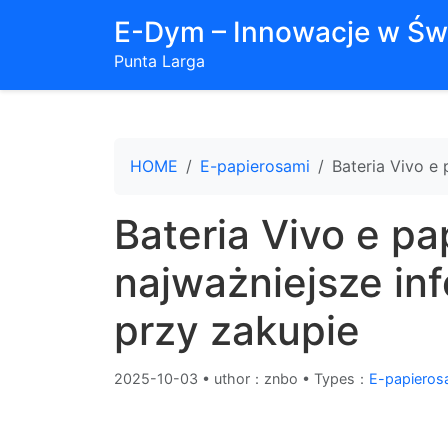
E-Dym – Innowacje w Św
Punta Larga
HOME
E-papierosami
Bateria Vivo e
Bateria Vivo e pa
najważniejsze in
przy zakupie
2025-10-03
•
uthor：znbo • Types：
E-papieros