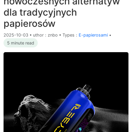
nowoczesnych alternatyw
dla tradycyjnych
papierosów
2025-10-03
•
uthor：znbo • Types：
E-papierosami
•
5 minute read