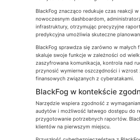
BlackFog znacząco redukuje czas reakcji w
nowoczesnym dashboardom, administratorz
infrastruktury, otrzymując precyzyjne raport
predykcyjna umożliwia skuteczne planowanie
BlackFog sprawdza się zarówno w małych fi
skaluje swoje funkcje w zależności od wielk
zaszyfrowana komunikacja, kontrola nad r
przynosić wymierne oszczędności i wzrost z
finansowych związanych z cyberatakami.
BlackFog w kontekście zgod
Narzędzie wspiera zgodność z wymaganiam
audytów i możliwość łatwego dostępu do r
przygotowanie potrzebnych raportów. Bla
klientów na pierwszym miejscu.
Przyszłość cyberbezpieczeństwa z BlackFo