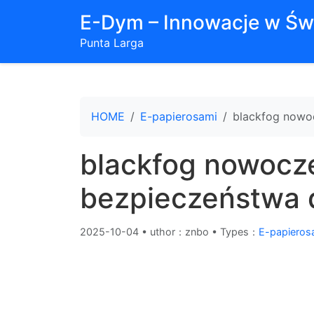
E-Dym – Innowacje w Św
Punta Larga
HOME
E-papierosami
blackfog nowoc
blackfog nowocz
bezpieczeństwa d
2025-10-04
•
uthor：znbo • Types：
E-papieros