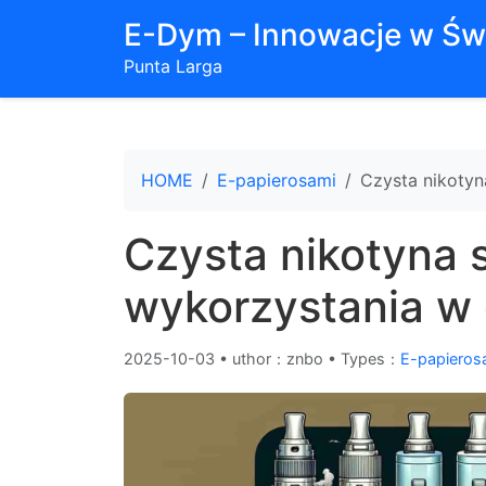
E-Dym – Innowacje w Św
Punta Larga
HOME
E-papierosami
Czysta nikoty
Czysta nikotyna
wykorzystania w
2025-10-03
•
uthor：znbo • Types：
E-papieros