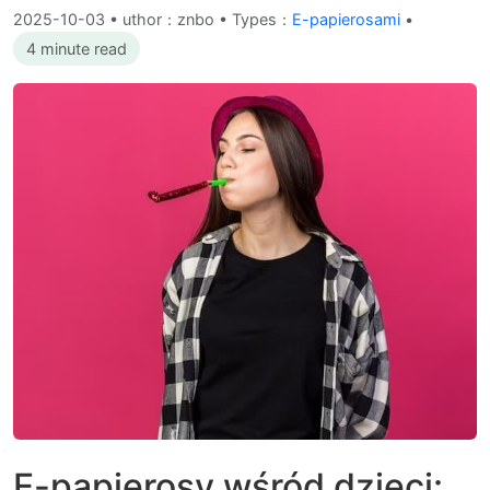
2025-10-03
•
uthor：znbo • Types：
E-papierosami
•
4 minute read
E-papierosy wśród dzieci: