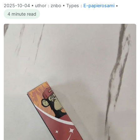
2025-10-04
•
uthor：znbo • Types：
E-papierosami
•
4 minute read