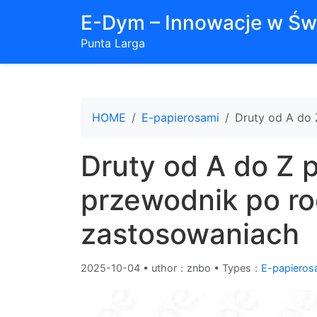
E-Dym – Innowacje w Św
Punta Larga
HOME
E-papierosami
Druty od A do 
Druty od A do Z 
przewodnik po ro
zastosowaniach
2025-10-04
•
uthor：znbo • Types：
E-papieros