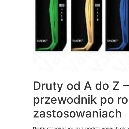
Druty od A do Z
przewodnik po ro
zastosowaniach
Druty
stanowią jeden z podstawowych elem