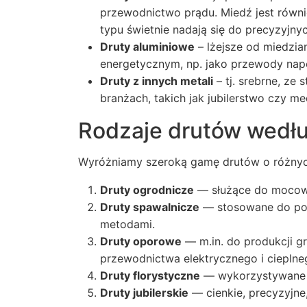
przewodnictwo prądu. Miedź jest równi
typu świetnie nadają się do precyzyjny
Druty aluminiowe
– lżejsze od miedzi
energetycznym, np. jako przewody nap
Druty z innych metali
– tj. srebrne, ze
branżach, takich jak jubilerstwo czy m
Rodzaje drutów wedł
Wyróżniamy szeroką gamę drutów o różnyc
Druty ogrodnicze
— służące do mocowan
Druty spawalnicze
— stosowane do poł
metodami.
Druty oporowe
— m.in. do produkcji gr
przewodnictwa elektrycznego i cieplne
Druty florystyczne
— wykorzystywane d
Druty jubilerskie
— cienkie, precyzyjne,