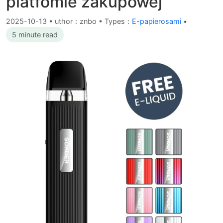
platfomie zakupowej
2025-10-13
•
uthor：znbo • Types：
E-papierosami
•
5 minute read