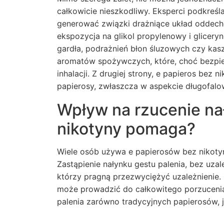
całkowicie nieszkodliwy. Eksperci podkreśl
generować związki drażniące układ oddecho
ekspozycja na glikol propylenowy i glicer
gardła, podrażnień błon śluzowych czy kas
aromatów spożywczych, które, choć bezpie
inhalacji. Z drugiej strony, e papieros bez 
papierosy, zwłaszcza w aspekcie długofal
Wpływ na rzucenie na
nikotyny pomaga?
Wiele osób używa e papierosów bez nikotyny
Zastąpienie nałynku gestu palenia, bez uza
którzy pragną przezwyciężyć uzależnienie.
może prowadzić do całkowitego porzucenia
palenia zarówno tradycyjnych papierosów, j