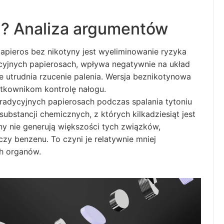
a? Analiza argumentów
pieros bez nikotyny jest wyeliminowanie ryzyka
ycyjnych papierosach, wpływa negatywnie na układ
 utrudnia rzucenie palenia. Wersja beznikotynowa
ytkownikom kontrolę nałogu.
radycyjnych papierosach podczas spalania tytoniu
ubstancji chemicznych, z których kilkadziesiąt jest
ny nie generują większości tych związków,
zy benzenu. To czyni je relatywnie mniej
ch organów.