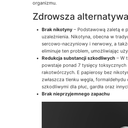
organizmu.
Zdrowsza alternatyw
Brak nikotyny
– Podstawową zaletą e pa
uzależnienia. Nikotyna, obecna w trad
sercowo-naczyniowy i nerwowy, a także
eliminuje ten problem, umożliwiając uż
Redukcja substancji szkodliwych
– W t
powstaje ponad 7 tysięcy toksycznych s
rakotwórczych. E papierosy bez nikoty
zwłaszcza tlenku węgla, formaldehydu c
szkodliwymi dla płuc, gardła oraz inny
Brak nieprzyjemnego zapachu