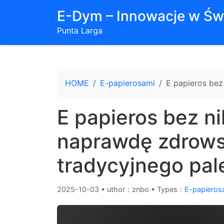
E-Dym – Innowacje w Św
Punta Larga
HOME
E-papierosami
E papieros bez
E papieros bez ni
naprawdę zdrows
tradycyjnego pal
2025-10-03
•
uthor：znbo • Types：
E-papieros