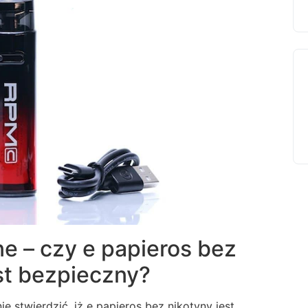
e – czy e papieros bez
st bezpieczny?
 stwierdzić, iż e papieros bez nikotyny jest