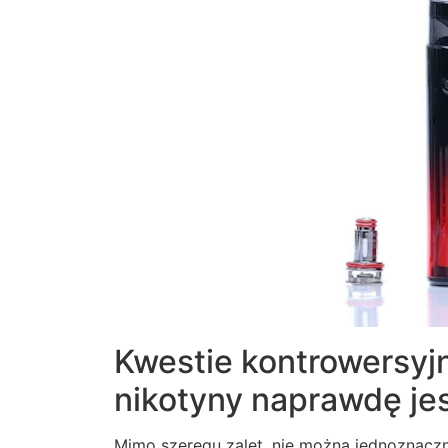
Kwestie kontrowersyjn
nikotyny naprawdę je
Mimo szeregu zalet, nie można jednoznacznie