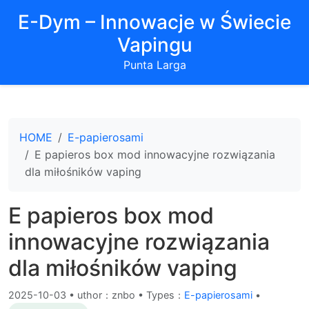
E-Dym – Innowacje w Świecie
Vapingu
Punta Larga
HOME
E-papierosami
E papieros box mod innowacyjne rozwiązania
dla miłośników vaping
E papieros box mod
innowacyjne rozwiązania
dla miłośników vaping
2025-10-03
•
uthor：znbo • Types：
E-papierosami
•