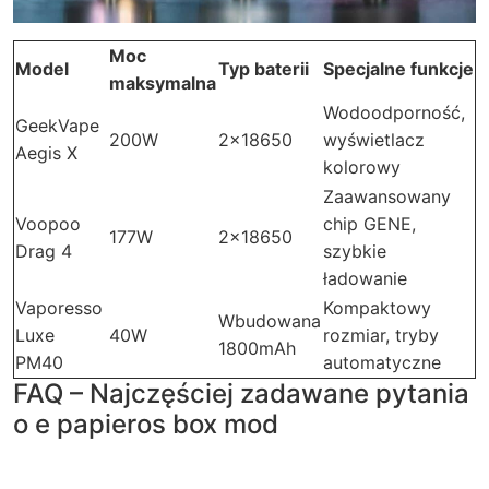
Moc
Model
Typ baterii
Specjalne funkcje
maksymalna
Wodoodporność,
GeekVape
200W
2×18650
wyświetlacz
Aegis X
kolorowy
Zaawansowany
Voopoo
chip GENE,
177W
2×18650
Drag 4
szybkie
ładowanie
Vaporesso
Kompaktowy
Wbudowana
Luxe
40W
rozmiar, tryby
1800mAh
PM40
automatyczne
FAQ – Najczęściej zadawane pytania
o e papieros box mod