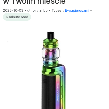
w Twoim mieście
2025-10-03
•
uthor：znbo • Types：
E-papierosami
•
6 minute read