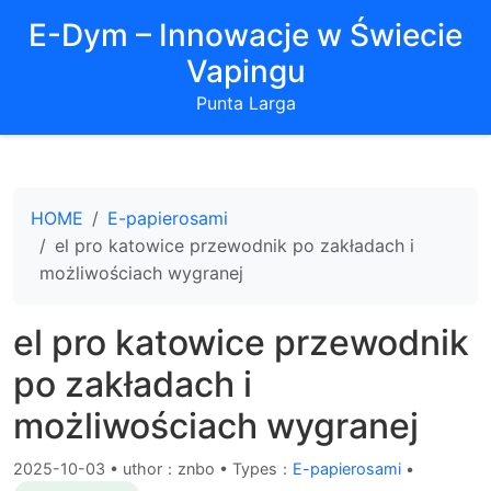
E-Dym – Innowacje w Świecie
Vapingu
Punta Larga
HOME
E-papierosami
el pro katowice przewodnik po zakładach i
możliwościach wygranej
el pro katowice przewodnik
po zakładach i
możliwościach wygranej
2025-10-03
•
uthor：znbo • Types：
E-papierosami
•