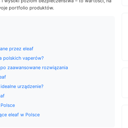
 i wysoki poziom bezpieczeństwa – to wartości, na
woje portfolio produktów.
ane przez eleaf
la polskich vaperów?
y po zaawansowane rozwiązania
eaf
 idealne urządzenie?
af
 Polsce
ące eleaf w Polsce