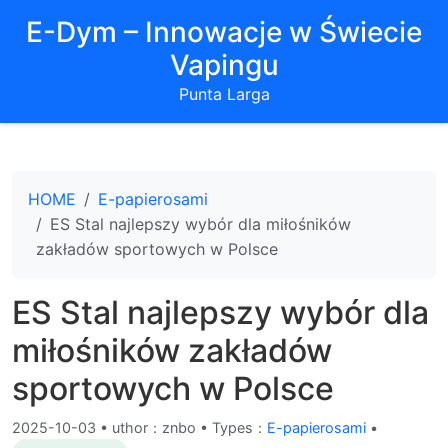
E-Dym – Innowacje w Świecie
Vapingu
Punta Larga
HOME
E-papierosami
ES Stal najlepszy wybór dla miłośników
zakładów sportowych w Polsce
ES Stal najlepszy wybór dla
miłośników zakładów
sportowych w Polsce
2025-10-03
•
uthor：znbo • Types：
E-papierosami
•