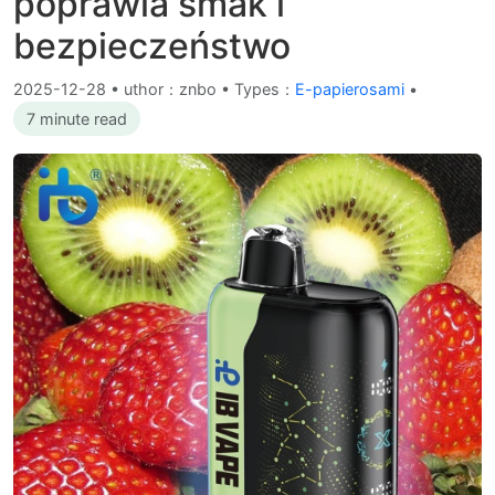
poprawia smak i
bezpieczeństwo
2025-12-28
•
uthor：znbo • Types：
E-papierosami
•
7 minute read