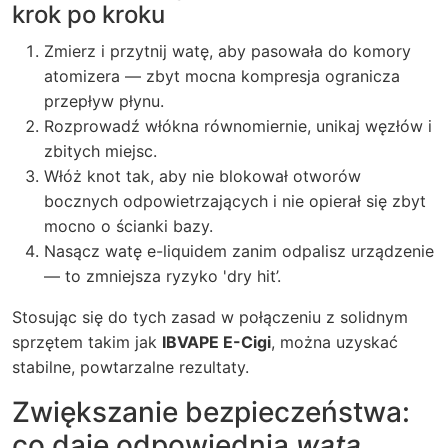
krok po kroku
Zmierz i przytnij watę, aby pasowała do komory
atomizera — zbyt mocna kompresja ogranicza
przepływ płynu.
Rozprowadź włókna równomiernie, unikaj węzłów i
zbitych miejsc.
Włóż knot tak, aby nie blokował otworów
bocznych odpowietrzających i nie opierał się zbyt
mocno o ścianki bazy.
Nasącz watę e-liquidem zanim odpalisz urządzenie
— to zmniejsza ryzyko 'dry hit’.
Stosując się do tych zasad w połączeniu z solidnym
sprzętem takim jak
IBVAPE E-Cigi
, można uzyskać
stabilne, powtarzalne rezultaty.
Zwiększanie bezpieczeństwa:
co daje odpowiednia
wata