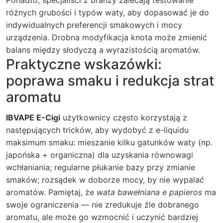
Ponadto, specjaliści z branży zalecają testowanie
różnych grubości i typów waty, aby dopasować je do
indywidualnych preferencji smakowych i mocy
urządzenia. Drobna modyfikacja knota może zmienić
balans między słodyczą a wyrazistością aromatów.
Praktyczne wskazówki:
poprawa smaku i redukcja strat
aromatu
IBVAPE E-Cigi
użytkownicy często korzystają z
następujących tricków, aby wydobyć z e-liquidu
maksimum smaku: mieszanie kilku gatunków waty (np.
japońska + organiczna) dla uzyskania równowagi
wchłaniania; regularne płukanie bazy przy zmianie
smaków; rozsądek w doborze mocy, by nie wypalać
aromatów. Pamiętaj, że
wata bawełniana e papieros
ma
swoje ograniczenia — nie zredukuje źle dobranego
aromatu, ale może go wzmocnić i uczynić bardziej