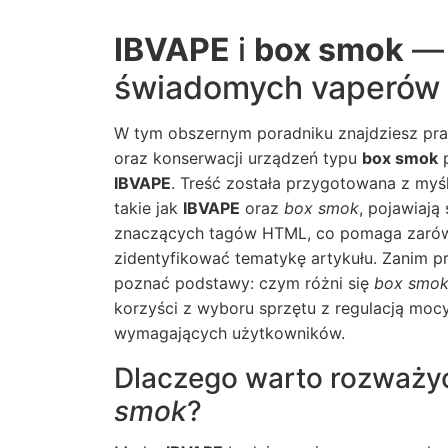
IBVAPE
i
box smok
— 
świadomych vaperów
W tym obszernym poradniku znajdziesz pr
oraz konserwacji urządzeń typu
box smok
p
IBVAPE
. Treść została przygotowana z myśl
takie jak
IBVAPE
oraz
box smok
, pojawiają
znaczących tagów HTML, co pomaga zarówn
zidentyfikować tematykę artykułu. Zanim prz
poznać podstawy: czym różni się
box smo
korzyści z wyboru sprzętu z regulacją moc
wymagających użytkowników.
Dlaczego warto rozważ
smok
?