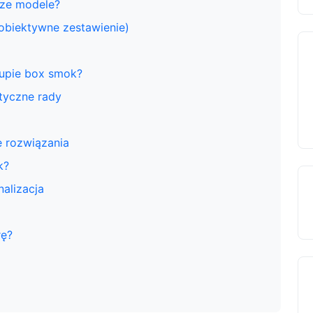
sze modele?
biektywne zestawienie)
upie box smok?
tyczne rady
e rozwiązania
k?
alizacja
rę?