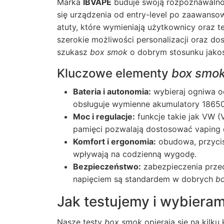
Marka
IBVAPE
buduje swoją rozpoznawalnoś
się urządzenia od entry-level po zaawans
atuty, które wymieniają użytkownicy oraz te
szerokie możliwości personalizacji oraz dos
szukasz
box smok
o dobrym stosunku jakoś
Kluczowe elementy
box smo
Bateria i autonomia:
wybieraj ogniwa 
obsługuje wymienne akumulatory 18650/
Moc i regulacje:
funkcje takie jak VW (
pamięci pozwalają dostosować vaping d
Komfort i ergonomia:
obudowa, przycis
wpływają na codzienną wygodę.
Bezpieczeństwo:
zabezpieczenia przec
napięciem są standardem w dobrych
b
Jak testujemy i wybiera
Nasze testy
box smok
opierają się na kilku