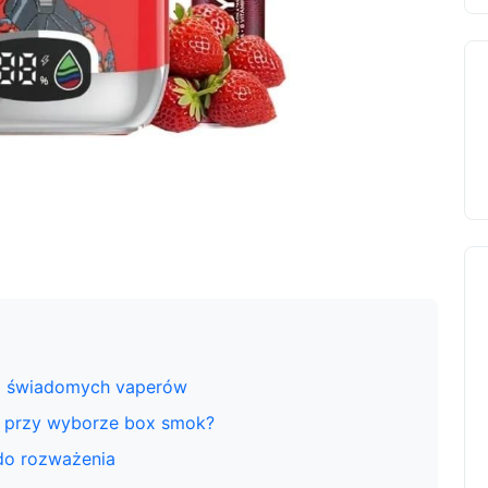
a świadomych vaperów
 przy wyborze box smok?
do rozważenia