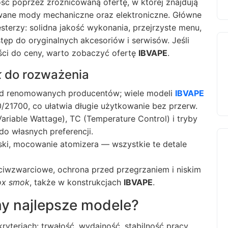
ć poprzez zróżnicowaną ofertę, w której znajdują
owane mody mechaniczne oraz elektroniczne. Główne
sterzy: solidna jakość wykonania, przejrzyste menu,
tęp do oryginalnych akcesoriów i serwisów. Jeśli
ci do ceny, warto zobaczyć ofertę
IBVAPE
.
k
do rozważenia
od renomowanych producentów; wiele modeli
IBVAPE
21700, co ułatwia długie użytkowanie bez przerw.
Variable Wattage), TC (Temperature Control) i tryby
o własnych preferencji.
ki, mocowanie atomizera — wszystkie te detale
iwzwarciowe, ochrona przed przegrzaniem i niskim
ox smok
, także w konstrukcjach
IBVAPE
.
my najlepsze modele?
 kryteriach: trwałość, wydajność, stabilność pracy