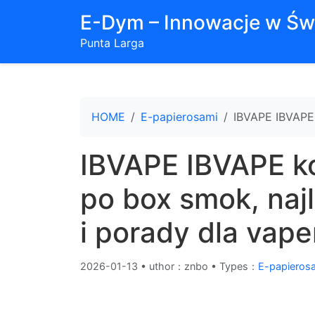
E-Dym – Innowacje w Św
Punta Larga
HOME
E-papierosami
IBVAPE IBVAPE 
IBVAPE IBVAPE k
po box smok, naj
i porady dla vap
2026-01-13
•
uthor：znbo • Types：
E-papieros