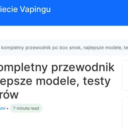
iecie Vapingu
kompletny przewodnik po box smok, najlepsze modele, te
ompletny przewodnik
lepsze modele, testy
erów
ami
•
7 minute read