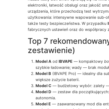
elektroniki, łatwość obsługi oraz jakość s
urządzenia, które przechodzą test wytrzymał
użytkowania: intensywne wapowanie sub-oh
także testy bezpieczeństwa. W przypadku
fabrycznych ustawień oraz do współpracy z
Top 7 rekomendowan
zestawienie)
Model A
od
IBVAPE
— kompaktowy
bo
szybkie ładowanie; wady — brak moduł
Model B
(IBVAPE Pro) — idealny dla su
większe zużycie baterii.
Model C
— budżetowy wybór: zalety — c
Model D
— zestaw dla początkujących:
autonomia.
Model E
— zaawansowany mod dla entuz