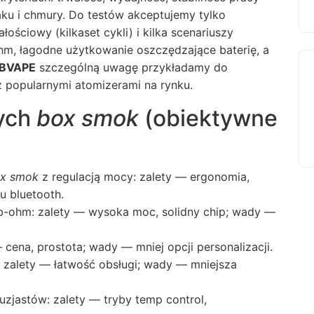
maku i chmury. Do testów akceptujemy tylko
ościowy (kilkaset cykli) i kilka scenariuszy
m, łagodne użytkowanie oszczędzające baterię, a
IBVAPE
szczególną uwagę przykładamy do
 popularnymi atomizerami na rynku.
ych
box smok
(obiektywne
x smok
z regulacją mocy: zalety — ergonomia,
u bluetooth.
b-ohm: zalety — wysoka moc, solidny chip; wady —
ena, prostota; wady — mniej opcji personalizacji.
 zalety — łatwość obsługi; wady — mniejsza
jastów: zalety — tryby temp control,