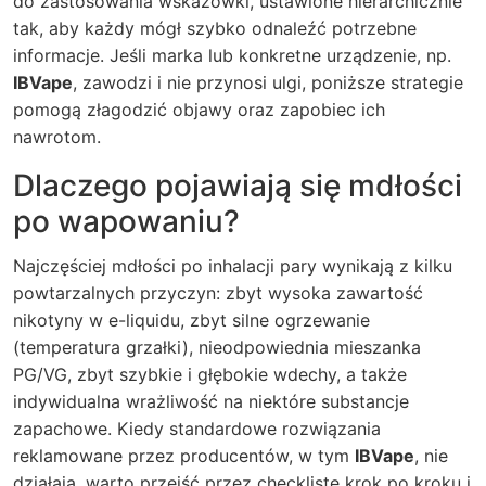
do zastosowania wskazówki, ustawione hierarchicznie
tak, aby każdy mógł szybko odnaleźć potrzebne
informacje. Jeśli marka lub konkretne urządzenie, np.
IBVape
, zawodzi i nie przynosi ulgi, poniższe strategie
pomogą złagodzić objawy oraz zapobiec ich
nawrotom.
Dlaczego pojawiają się mdłości
po wapowaniu?
Najczęściej mdłości po inhalacji pary wynikają z kilku
powtarzalnych przyczyn: zbyt wysoka zawartość
nikotyny w e-liquidu, zbyt silne ogrzewanie
(temperatura grzałki), nieodpowiednia mieszanka
PG/VG, zbyt szybkie i głębokie wdechy, a także
indywidualna wrażliwość na niektóre substancje
zapachowe. Kiedy standardowe rozwiązania
reklamowane przez producentów, w tym
IBVape
, nie
działają, warto przejść przez checklistę krok po kroku i