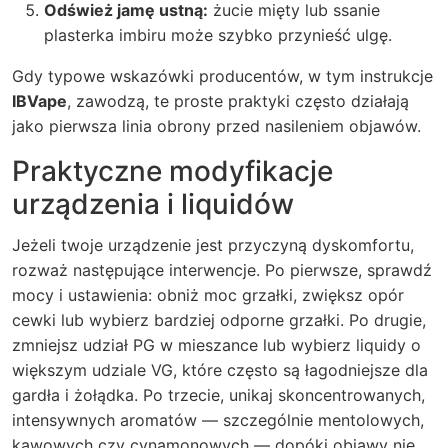
Odśwież jamę ustną:
żucie mięty lub ssanie
plasterka imbiru może szybko przynieść ulgę.
Gdy typowe wskazówki producentów, w tym instrukcje
IBVape
, zawodzą, te proste praktyki często działają
jako pierwsza linia obrony przed nasileniem objawów.
Praktyczne modyfikacje
urządzenia i liquidów
Jeżeli twoje urządzenie jest przyczyną dyskomfortu,
rozważ następujące interwencje. Po pierwsze, sprawdź
mocy i ustawienia: obniż moc grzałki, zwiększ opór
cewki lub wybierz bardziej odporne grzałki. Po drugie,
zmniejsz udział PG w mieszance lub wybierz liquidy o
większym udziale VG, które często są łagodniejsze dla
gardła i żołądka. Po trzecie, unikaj skoncentrowanych,
intensywnych aromatów — szczególnie mentolowych,
kawowych czy cynamonowych — dopóki objawy nie