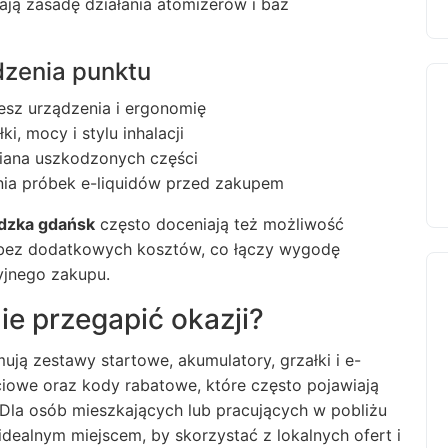
iają zasadę działania atomizerów i baz
dzenia punktu
esz urządzenia i ergonomię
, mocy i stylu inhalacji
ana uszkodzonych części
a próbek e-liquidów przed zakupem
dzka gdańsk
często doceniają też możliwość
 bez dodatkowych kosztów, co łączy wygodę
yjnego zakupu.
ie przegapić okazji?
ują zestawy startowe, akumulatory, grzałki i e-
ciowe oraz kody rabatowe, które często pojawiają
 Dla osób mieszkających lub pracujących w pobliżu
 idealnym miejscem, by skorzystać z lokalnych ofert i