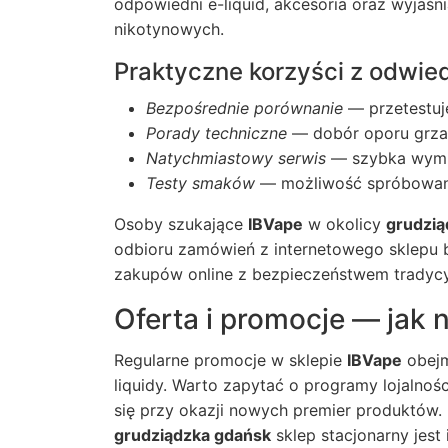
odpowiedni e-liquid, akcesoria oraz wyjaśn
nikotynowych.
Praktyczne korzyści z odwie
Bezpośrednie porównanie
— przetestuj
Porady techniczne
— dobór oporu grzałki
Natychmiastowy serwis
— szybka wymi
Testy smaków
— możliwość spróbowani
Osoby szukające
IBVape
w okolicy
grudzią
odbioru zamówień z internetowego sklepu
zakupów online z bezpieczeństwem tradyc
Oferta i promocje — jak n
Regularne promocje w sklepie
IBVape
obejm
liquidy. Warto zapytać o programy lojalnoś
się przy okazji nowych premier produktów.
grudziądzka gdańsk
sklep stacjonarny jest