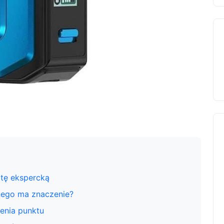
rtę ekspercką
nego ma znaczenie?
enia punktu