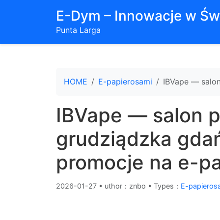
E-Dym – Innowacje w Św
Punta Larga
HOME
E-papierosami
IBVape — salon
IBVape — salon p
grudziądzka gdań
promocje na e-pa
2026-01-27
•
uthor：znbo • Types：
E-papieros