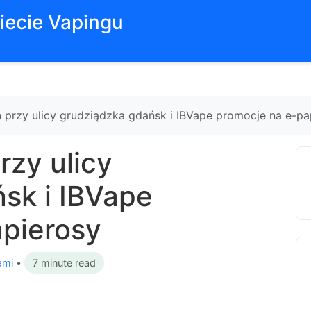
iecie Vapingu
 przy ulicy grudziądzka gdańsk i IBVape promocje na e-pa
rzy ulicy
sk i IBVape
pierosy
ami
•
7 minute read