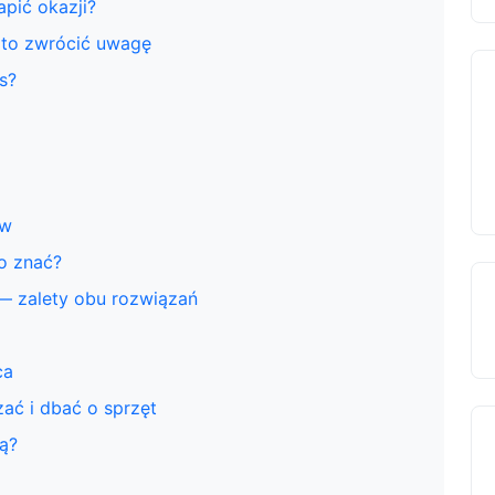
apić okazji?
rto zwrócić uwagę
s?
aw
o znać?
 — zalety obu rozwiązań
ca
ać i dbać o sprzęt
bą?