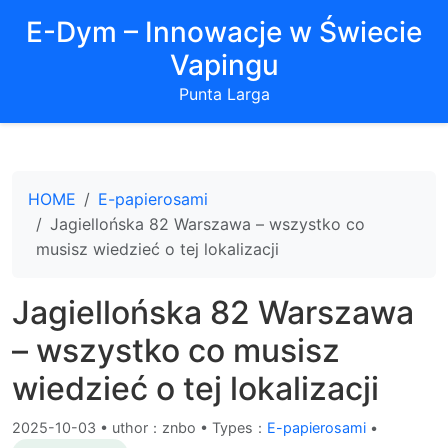
E-Dym – Innowacje w Świecie
Vapingu
Punta Larga
HOME
E-papierosami
Jagiellońska 82 Warszawa – wszystko co
musisz wiedzieć o tej lokalizacji
Jagiellońska 82 Warszawa
– wszystko co musisz
wiedzieć o tej lokalizacji
2025-10-03
•
uthor：znbo • Types：
E-papierosami
•