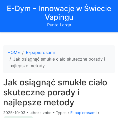
E-Dym – Innowacje w Świecie
Vapingu
Punta Larga
HOME
E-papierosami
Jak osiągnąć smukłe ciało skuteczne porady i
najlepsze metody
Jak osiągnąć smukłe ciało
skuteczne porady i
najlepsze metody
2025-10-03
•
uthor：znbo • Types：
E-papierosami
•