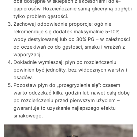
oba dostępne w sklepach z akcesoriami do e-
papierosów. Rozcieńczanie samą gliceryną pogłębi
tylko problem gęstości.
Zachowaj odpowiednie proporcje: ogólnie
rekomenduje się dodatek maksymalnie 5-10%
wody destylowanej lub do 30% PG – w zależności
od oczekiwań co do gęstości, smaku i wrażeń z
waporyzacji.
Dokładnie wymieszaj: płyn po rozcieńczeniu
powinien być jednolity, bez widocznych warstw i
osadów.
Pozostaw płyn do „przegryzienia się”: czasem
warto odczekać kilka godzin lub nawet całą dobę
po rozcieńczeniu przed pierwszym użyciem –
gwarantuje to uzyskanie najlepszego efektu
smakowego.