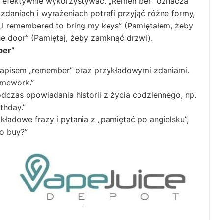
je efektywnie wykorzystywać. „Remember” oznacza
 zdaniach i wyrażeniach potrafi przyjąć różne formy,
„I remembered to bring my keys” (Pamiętałem, żeby
he door” (Pamiętaj, żeby zamknąć drzwi).
ber”
z napisem „remember” oraz przykładowymi zdaniami.
omework.”
dczas opowiadania historii z życia codziennego, np.
thday.”
ładowe frazy i pytania z „pamiętać po angielsku”,
o buy?”