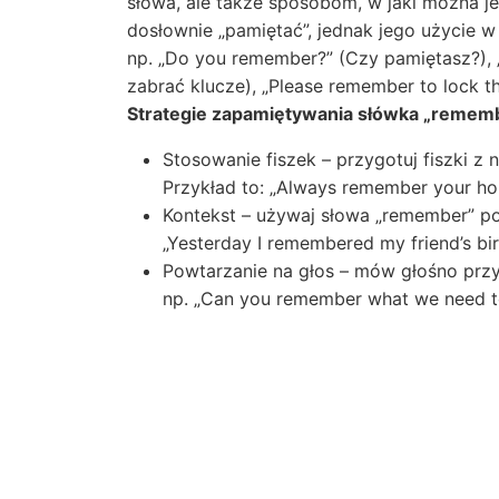
słowa, ale także sposobom, w jaki można 
dosłownie „pamiętać”, jednak jego użycie w
np. „Do you remember?” (Czy pamiętasz?), 
zabrać klucze), „Please remember to lock t
Strategie zapamiętywania słówka „remem
Stosowanie fiszek – przygotuj fiszki 
Przykład to: „Always remember your h
Kontekst – używaj słowa „remember” po
„Yesterday I remembered my friend’s bir
Powtarzanie na głos – mów głośno przyk
np. „Can you remember what we need t