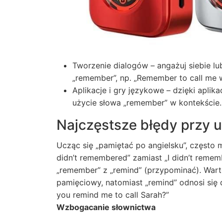
Tworzenie dialogów – angażuj siebie l
„remember”, np. „Remember to call me w
Aplikacje i gry językowe – dzięki apl
użycie słowa „remember” w kontekście.
Najczęstsze błędy przy 
Ucząc się „pamiętać po angielsku”, często 
didn’t remembered” zamiast „I didn’t reme
„remember” z „remind” (przypominać). War
pamięciowy, natomiast „remind” odnosi się
you remind me to call Sarah?”
Wzbogacanie słownictwa