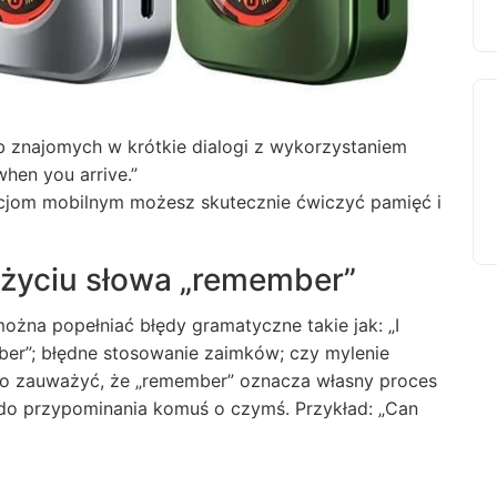
ub znajomych w krótkie dialogi z wykorzystaniem
hen you arrive.”
ikacjom mobilnym możesz skutecznie ćwiczyć pamięć i
użyciu słowa „remember”
można popełniać błędy gramatyczne takie jak: „I
mber”; błędne stosowanie zaimków; czy mylenie
to zauważyć, że „remember” oznacza własny proces
 do przypominania komuś o czymś. Przykład: „Can