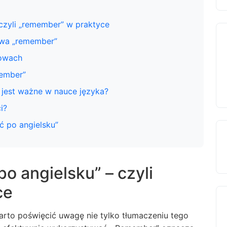
 czyli „remember” w praktyce
owa „remember”
owach
ember”
 jest ważne w nauce języka?
i?
ć po angielsku”
o angielsku” – czyli
ce
arto poświęcić uwagę nie tylko tłumaczeniu tego