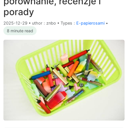
porównanie, recenzje i
porady
2025-12-29
•
uthor：znbo • Types：
E-papierosami
•
8 minute read