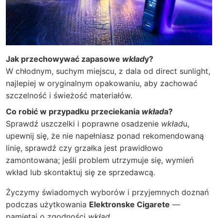
Jak przechowywać zapasowe
wkład
y?
W chłodnym, suchym miejscu, z dala od direct sunlight,
najlepiej w oryginalnym opakowaniu, aby zachować
szczelność i świeżość materiałów.
Co robić w przypadku przeciekania
wkład
a?
Sprawdź uszczelki i poprawne osadzenie
wkład
u,
upewnij się, że nie napełniasz ponad rekomendowaną
linię, sprawdź czy grzałka jest prawidłowo
zamontowana; jeśli problem utrzymuje się, wymień
wkład lub skontaktuj się ze sprzedawcą.
Życzymy świadomych wyborów i przyjemnych doznań
podczas użytkowania
Elektronske Cigarete
—
pamiętaj o zgodności
wkład