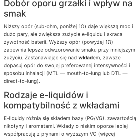
Dobór oporu grzałki i wpływ na
smak
Niższy opór (sub-ohm, poniżej 1Ω) daje większą moc i
dużo pary, ale zwiększa zużycie e-liquidu i skraca
żywotność baterii. Wyższy opór (powyżej 1Ω)
zapewnia lepsze odwzorowanie smaku przy mniejszym
zużyciu. Zastanawiając się nad
wkład
em, zawsze
dopasuj opór do swojej preferowanej intensywności i
sposobu inhalacji (MTL — mouth-to-lung lub DTL —
direct-to-lung).
Rodzaje e-liquidów i
kompatybilność z wkładami
E-liquidy różnią się składem bazy (PG/VG), zawartością
nikotyny i aromatami. Wkłady o niskim oporze lepiej
współpracują z płynami o wyższym VG (więcej