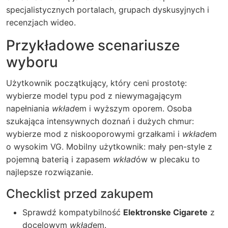
specjalistycznych portalach, grupach dyskusyjnych i
recenzjach wideo.
Przykładowe scenariusze
wyboru
Użytkownik początkujący, który ceni prostotę:
wybierze model typu pod z niewymagającym
napełniania
wkład
em i wyższym oporem. Osoba
szukająca intensywnych doznań i dużych chmur:
wybierze mod z niskooporowymi grzałkami i
wkład
em
o wysokim VG. Mobilny użytkownik: mały pen-style z
pojemną baterią i zapasem
wkład
ów w plecaku to
najlepsze rozwiązanie.
Checklist przed zakupem
Sprawdź kompatybilność
Elektronske Cigarete
z
docelowym
wkład
em.