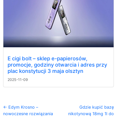
E cigi bolt – sklep e-papierosów,
promocje, godziny otwarcia i adres przy
plac konstytucji 3 maja olsztyn
2025-11-09
← Edym Krosno –
Gdzie kupić bazę
nowoczesne rozwiązania
nikotynową 18mg 1l do