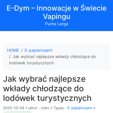
E-Dym – Innowacje w Świecie
Vapingu
Punta Larga
HOME
E-papierosami
Jak wybrać najlepsze wkłady chłodzące do
lodówek turystycznych
Jak wybrać najlepsze
wkłady chłodzące do
lodówek turystycznych
2025-10-04
•
uthor：znbo • Types：
E-papierosami
•