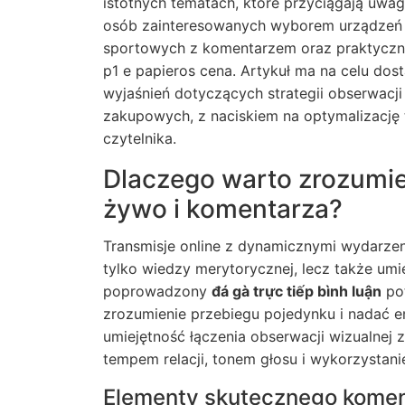
istotnych tematach, które przyciągają uwag
osób zainteresowanych wyborem urządzeń 
sportowych z komentarzem oraz praktyczn
p1 e papieros cena. Artykuł ma na celu do
wyjaśnień dotyczących strategii obserwacj
zakupowych, z naciskiem na optymalizację 
czytelnika.
Dlaczego warto zrozumie
żywo i komentarza?
Transmisje online z dynamicznymi wydarze
tylko wiedzy merytorycznej, lecz także umi
poprowadzony
đá gà trực tiếp bình luận
pot
zrozumienie przebiegu pojedynku i nadać e
umiejętność łączenia obserwacji wizualnej z
tempem relacji, tonem głosu i wykorzystan
Elementy skutecznego komen