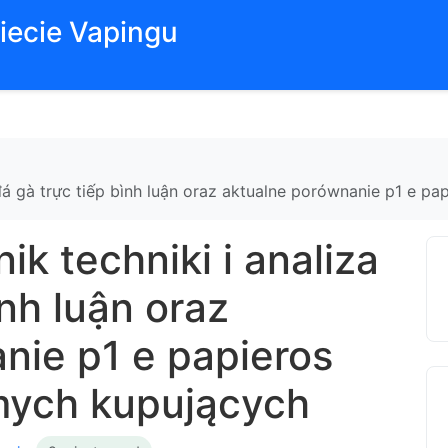
iecie Vapingu
 đá gà trực tiếp bình luận oraz aktualne porównanie p1 e 
k techniki i analiza
ình luận oraz
nie p1 e papieros
mych kupujących