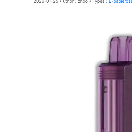
2026-01-25
•
uthor：znbo • Types：
E-papieros