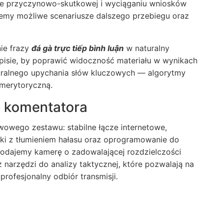
zie przyczynowo-skutkowej i wyciąganiu wniosków
emy możliwe scenariusze dalszego przebiegu oraz
ie frazy
đá gà trực tiếp bình luận
w naturalny
pisie, by poprawić widoczność materiału w wynikach
turalnego upychania słów kluczowych — algorytmy
 merytoryczną.
 komentatora
wego zestawu: stabilne łącze internetowe,
wki z tłumieniem hałasu oraz oprogramowanie do
dodajemy kamerę o zadowalającej rozdzielczości
 narzędzi do analizy taktycznej, które pozwalają na
profesjonalny odbiór transmisji.