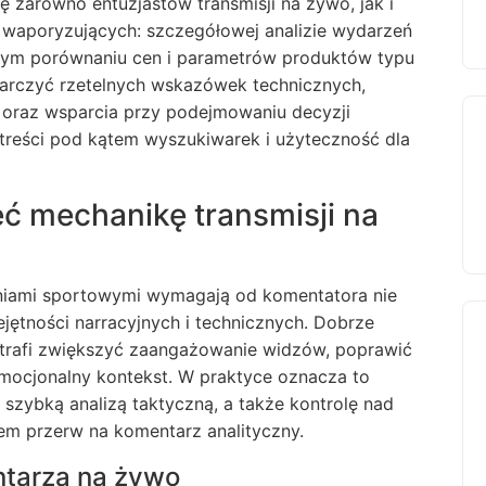
ę zarówno entuzjastów transmisji na żywo, jak i
waporyzujących: szczegółowej analizie wydarzeń
ym porównaniu cen i parametrów produktów typu
starczyć rzetelnych wskazówek technicznych,
i oraz wsparcia przy podejmowaniu decyzji
treści pod kątem wyszukiwarek i użyteczność dla
ć mechanikę transmisji na
niami sportowymi wymagają od komentatora nie
ejętności narracyjnych i technicznych. Dobrze
rafi zwiększyć zaangażowanie widzów, poprawić
mocjonalny kontekst. W praktyce oznacza to
 szybką analizą taktyczną, a także kontrolę nad
iem przerw na komentarz analityczny.
tarza na żywo