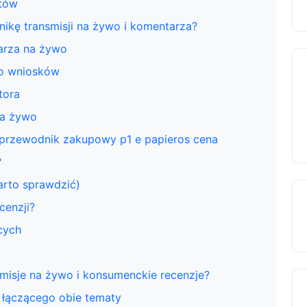
tów
ikę transmisji na żywo i komentarza?
arza na żywo
do wniosków
tora
na żywo
y przewodnik zakupowy p1 e papieros cena
?
rto sprawdzić)
cenzji?
cych
smisje na żywo i konsumenckie recenzje?
 łączącego obie tematy