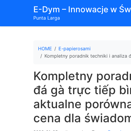
E-Dym – Innowacje w Św
Punta Larga
HOME
E-papierosami
Kompletny poradnik techniki i analiza
Kompletny poradni
đá gà trực tiếp b
aktualne porówna
cena dla świado