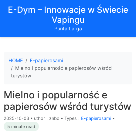
E-Dym – Innowacje w Świecie
Vapingu
Punta Larga
HOME
E-papierosami
Mielno i popularność e papierosów wśród
turystów
Mielno i popularność e
papierosów wśród turystów
2025-10-03
•
uthor：znbo • Types：
E-papierosami
•
5 minute read