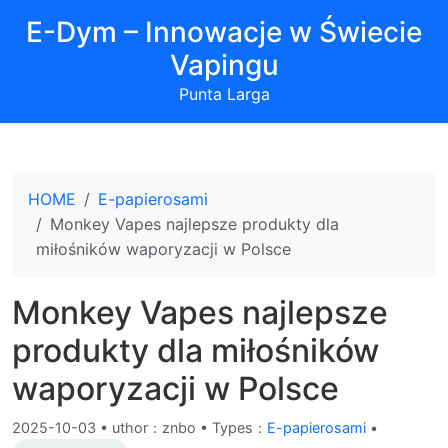
E-Dym – Innowacje w Świecie
Vapingu
Punta Larga
HOME
E-papierosami
Monkey Vapes najlepsze produkty dla
miłośników waporyzacji w Polsce
Monkey Vapes najlepsze
produkty dla miłośników
waporyzacji w Polsce
2025-10-03
•
uthor：znbo • Types：
E-papierosami
•