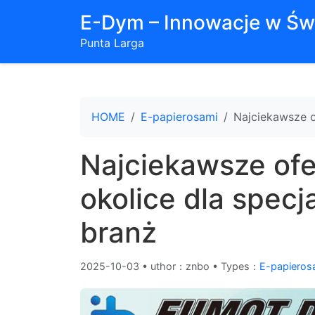
E-Dym – Innowacje w Św
Punta Larga
HOME
E-papierosami
Najciekawsze o
Najciekawsze ofe
okolice dla specj
branż
2025-10-03
•
uthor：znbo • Types：
E-papieros