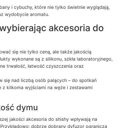
any i cybuchy, które nie tylko świetnie wyglądają,
raz wydobycie aromatu.
wybierając akcesoria do
ować się nie tylko ceną, ale także jakością
ukty wykonane są z silikonu, szkła laboratoryjnego,
one trwałość, łatwość czyszczenia oraz
 się nad liczbą osób palących – do spotkań
he z kilkoma wyjściami na węże i zestawami
akość dymu
szej jakości
akcesoria do shishy
wpływają na
 Przykładowo: dobrze dobrany dyfuzor ogranicza