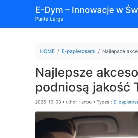
E-Dym – Innowacje w Św
Punta Larga
HOME
E-papierosami
Najlepsze akce
Najlepsze akcesor
podniosą jakość 
2025-10-03
•
uthor：znbo • Types：
E-papieros