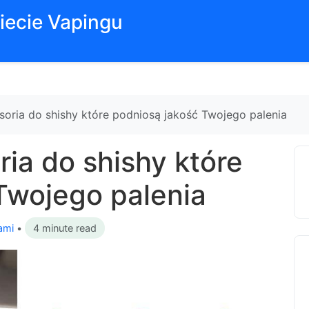
iecie Vapingu
soria do shishy które podniosą jakość Twojego palenia
ia do shishy które
Twojego palenia
ami
•
4 minute read