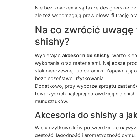
Nie bez znaczenia są także designerskie dzb
ale też wspomagają prawidłową filtrację o
Na co zwrócić uwagę 
shishy?
Wybierając
akcesoria do shishy
, warto kier
wykonania oraz materiałami. Najlepsze prod
stali nierdzewnej lub ceramiki. Zapewniają 
bezpieczeństwo użytkowania.
Dodatkowo, przy wyborze sprzętu zastanów
towarzyskich najlepiej sprawdzają się shis
mundsztuków.
Akcesoria do shishy a j
Wielu użytkowników potwierdza, że najwyż
gęstość, łagodność i aromatyczność dymu.