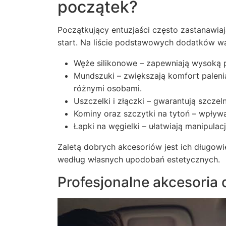
początek?
Początkujący entuzjaści często zastanawiają
start. Na liście podstawowych dodatków w
Węże silikonowe – zapewniają wysoką 
Mundszuki – zwiększają komfort paleni
różnymi osobami.
Uszczelki i złączki – gwarantują szczel
Kominy oraz szczytki na tytoń – wpływ
Łapki na węgielki – ułatwiają manipul
Zaletą dobrych akcesoriów jest ich długowi
według własnych upodobań estetycznych.
Profesjonalne
akcesoria 